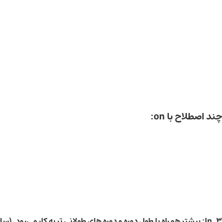
تا
چند اصطلاح با on:
3.
In
: بیشتر همراه با طول دوره و دوره های طولانی تر به کار می‌رود. (سا