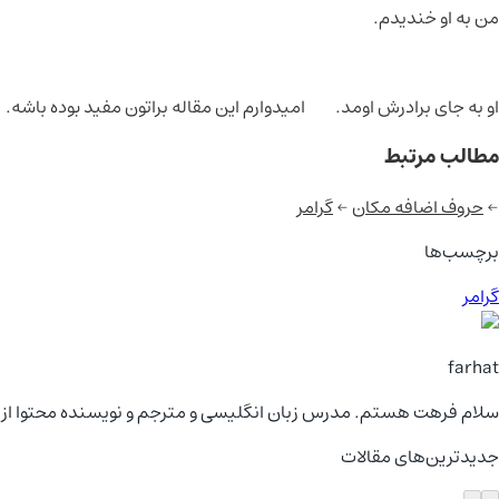
من به او خندیدم.
او به جای برادرش اومد.
امیدوارم این مقاله براتون مفید بوده باشه.
مطالب مرتبط
←
حروف اضافه مکان
←
گرامر
برچسب‌ها
گرامر
farhat
سلام فرهت هستم. مدرس زبان انگلیسی و مترجم و نویسنده محتوا از سال 97! می‌تونم بگم که یکی از سرگرمی‌هام یادگیری زبان‌های
جدیدترین‌های مقالات