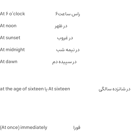
راس ساعت6 At 6 o’clock
در ظهر At noon
در غروب At sunset
در نیمه شب At midnight
در سپیده دم At dawn
 سالگی At sixteen یا at the age of sixteen
فورا At once) immediately)